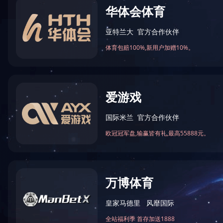
当前位置：
首页
>
服务内容
>
机电暖通工程
广州蓝清环保风管部经营项目:有白铁通风管
通风除尘工程，白铁皮通风管批发安装。承接中
栏目导航
开云(中国)
关于我们
电话：400-698-2838
新闻资讯
电话：400-698-2838