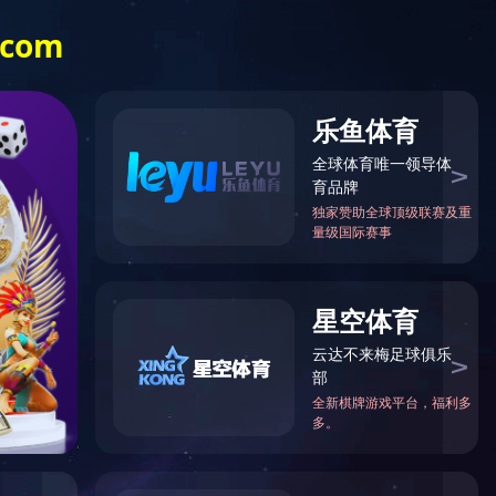
400-698-2838
案例
人力资源
新闻资讯
开云(中国)
工程