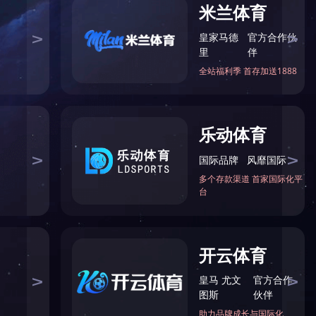
工程，通风排气管安装，共板法兰风管安装，车间
工作环境为主的相关工程项目。
分享到：
在线咨询
QQ咨询