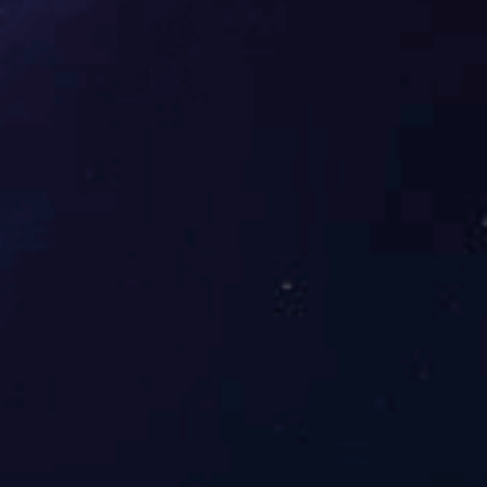
开云体育
|
米
兰体育下载(中
国)官方网站登
录入口
|
安博·
体育
|
世界杯