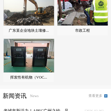
广东某企业地块土壤修...
市政工程
挥发性有机物（VOC...
新闻资讯
News
查看更多
老城市新活力！APEC广州之约，见...