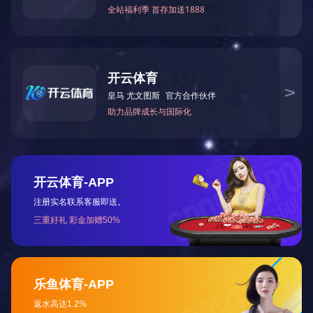
农村生活污水治理
污水治理案例
废气治理案例
无车车间案例
机电暖通工程
防白蚁、除甲醛