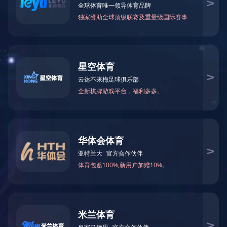
禾大道八一科技产业园2栋首层，是一家拥有先进技术和
工程经验的国家高新技术企业。专注于“环境治理”技术
的研发和实施的企业；是一家拥有先进技术和工程经验
的环保公司，主要从事环保咨询、环保手续、技术服
务、运营维护、在线监测、危废固废处理、环保管家等
全方位的环保服务；承接环保工程、市政工程、机电工
程，暖通工程，钢结构工程，生态修复工程；专业从事
污水处理、废气治理、通风除尘、噪声治理、除臭、甲
醛治理多年，拥有自己的设备生产工厂。