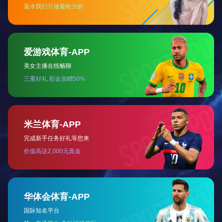
广东某企业地块土壤修...
市政工程
挥发性有机物（VOC...
新闻资讯
News
查看更多
老城市新活力！APEC广州之约，见...