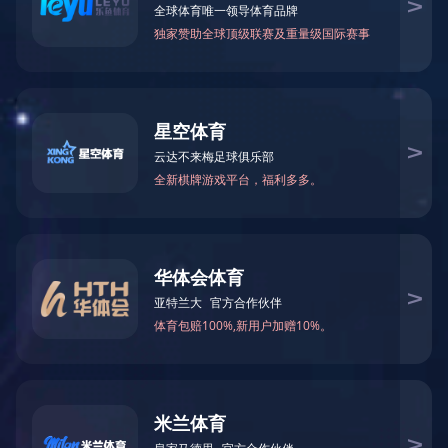
禾大道八一科技产业园2栋首层，是一家拥有先进技术和
工程经验的国家高新技术企业。专注于“环境治理”技术
的研发和实施的企业；是一家拥有先进技术和工程经验
的环保公司，主要从事环保咨询、环保手续、技术服
务、运营维护、在线监测、危废固废处理、环保管家等
全方位的环保服务；承接环保工程、市政工程、机电工
程，暖通工程，钢结构工程，生态修复工程；专业从事
污水处理、废气治理、通风除尘、噪声治理、除臭、甲
醛治理多年，拥有自己的设备生产工厂。