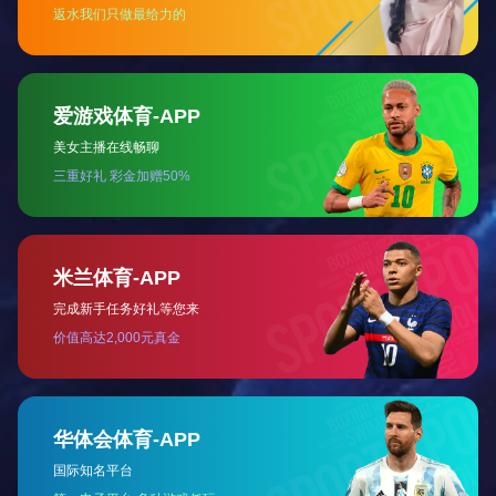
广东某企业地块土壤修...
市政工程
挥发性有机物（VOC...
新闻资讯
News
查看更多
老城市新活力！APEC广州之约，见...