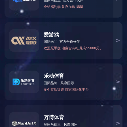
项目案例
Project
查看更多