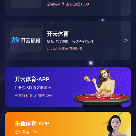
农村生活污水治理
污水治理案例
废气治理案例
无车车间案例
机电暖通工程
防白蚁、除甲醛