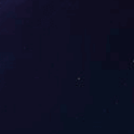
开云体育
|
米
兰体育下载(中
国)官方网站登
录入口
|
安博·
体育
|
世界杯