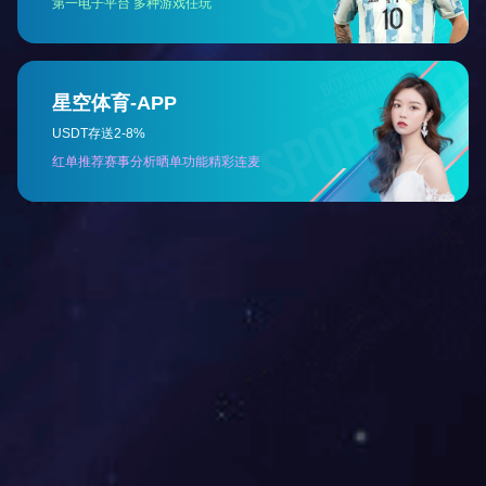
[2026-02-06]
广州推动减污降碳协同增效 绘就绿色低...
[2026-01-31]
深入生产一线 倾听企业呼声 着力破解...
[2026-01-14]
聚合力强帮扶 谋实策促发展 ——省住...
[2025-12-26]
400-698-2838
Copyright © 开云体育 版权所有