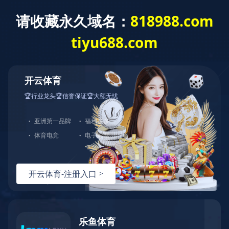
公司概况
Company
查看更多
开云体育
开云体育成立于2009年12月，位于广州市白云区嘉禾均