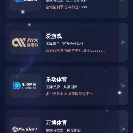
项目案例
Project
查看更多