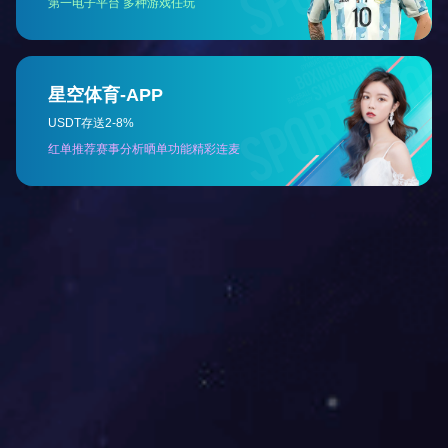
[2026-02-06]
广州推动减污降碳协同增效 绘就绿色低...
[2026-01-31]
深入生产一线 倾听企业呼声 着力破解...
[2026-01-14]
聚合力强帮扶 谋实策促发展 ——省住...
[2025-12-26]
400-698-2838
Copyright © 开云体育 版权所有