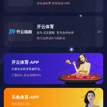
农村生活污水治理
污水治理案例
废气治理案例
无车车间案例
机电暖通工程
防白蚁、除甲醛