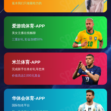
广东某企业地块土壤修...
市政工程
挥发性有机物（VOC...
新闻资讯
News
查看更多
老城市新活力！APEC广州之约，见...