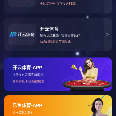
农村生活污水治理
污水治理案例
废气治理案例
无车车间案例
机电暖通工程
防白蚁、除甲醛