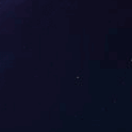
开云体育
|
米
兰体育下载(中
国)官方网站登
录入口
|
安博·
体育
|
世界杯